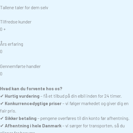
Tallene taler for dem selv
Tilfredse kunder
0
+
Års erfaring
0
Gennemførte handler
0
Hvad kan du forvente hos os?
✔
Hurtig vurdering
– få et tilbud på din elbil inden for 24 timer.
✔
Konkurrencedygtige priser
– vi følger markedet og giver dig en
fair pris.
✔
Sikker betaling
– pengene overføres til din konto før afhentning.
✔
Afhentning i hele Danmark
– vi sørger for transporten, så du
slipper for besvær.