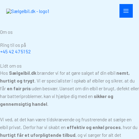
Gå
til
indholdet
Om os
Ring til os på
+45 42 47 51 52
Lidt om os
Hos
Sælgelbil.dk
brænder vi for at gøre salget af din elbil
nemt,
hurtigt og trygt
. Vi er specialister i opkøb af elbiler og sikrer, at du
får
en fair pris
uden besvær. Uanset om din elbil er brugt, defekt eller
har batteriproblemer, kan vi hjælpe dig med en
sikker og
gennemsigtig handel
.
Vi ved, at det kan være tidskrævende og frustrerende at sælge en
elbil privat. Derfor har vi skabt en
effektiv og enkel proces
, hvor du
hurtigt får et uforpligtende tilbud
, og vi sørger for alt det